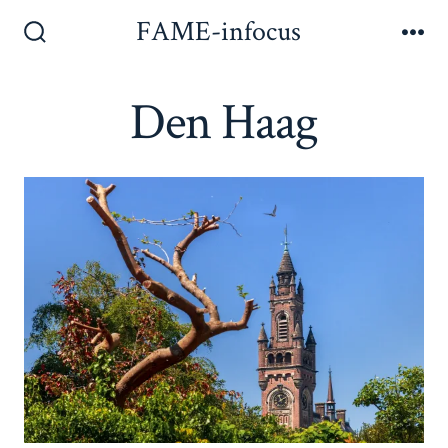
Inhoud
FAME-infocus
Men
overslaan
Zoeken
toggle
Den Haag