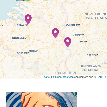
Travelers' Map is loading...
If you see this after your page is loaded
completely, leafletJS files are missing.
Leaflet
| ©
OpenStreetMap
contributors and ©
CARTO