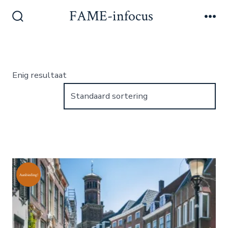
Inhoud
FAME-infocus
Men
overslaan
Zoeken
toggle
Enig resultaat
Aanbieding!