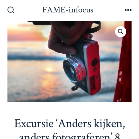
Inhoud
FAME-infocus
Men
overslaan
Zoeken
toggle
Excursie ‘Anders kijken,
anders fotograferen’ 8