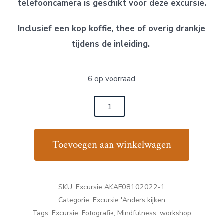
telefooncamera is geschikt voor deze excursie.
Inclusief een kop koffie, thee of overig drankje
tijdens de inleiding.
6 op voorraad
Excursie
'Anders
kijken,
Toevoegen aan winkelwagen
anders
fotograferen'
8
SKU:
Excursie AKAF08102022-1
oktober
Categorie:
Excursie 'Anders kijken
2022
Tags:
Excursie
,
Fotografie
,
Mindfulness
,
workshop
aantal