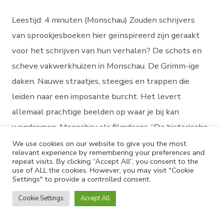
Monschau,
het
Leestijd: 4 minuten (Monschau) Zouden schrijvers
nut
van
van sprookjesboeken hier geïnspireerd zijn geraakt
over-
voor het schrijven van hun verhalen? De schots en
of
onderbelicht
scheve vakwerkhuizen in Monschau. De Grimm-ige
daken. Nauwe straatjes, steegjes en trappen die
leiden naar een imposante burcht. Het levert
allemaal prachtige beelden op waar je bij kan
wegdromen. Monschau als filmdecor. “De historische
[…]
We use cookies on our website to give you the most
relevant experience by remembering your preferences and
repeat visits. By clicking “Accept All”, you consent to the
use of ALL the cookies. However, you may visit "Cookie
Settings" to provide a controlled consent.
© 2026
FAME-infocus
Privacybeleid
Cookie Settings
Accept All