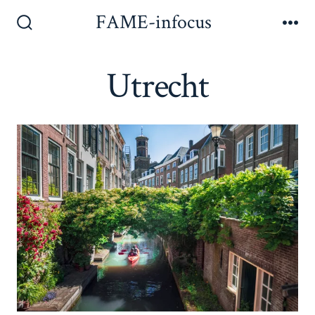
Inhoud
FAME-infocus
Men
overslaan
Zoeken
toggle
Utrecht